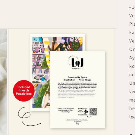
• 
Ve
Pl
ka
Ve
On
Ay
ko
ee
Un
ve
me
he
le