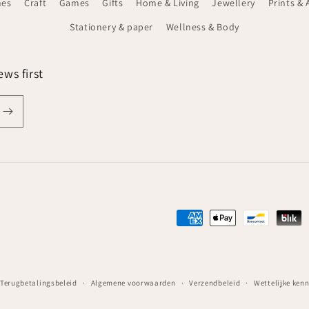
hes
Craft
Games
Gifts
Home & Living
Jewellery
Prints & 
Stationery & paper
Wellness & Body
ws first
Betaalmethoden
Terugbetalingsbeleid
Algemene voorwaarden
Verzendbeleid
Wettelijke ken