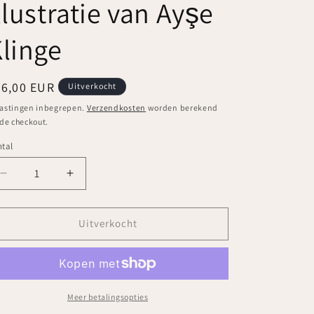
llustratie van Ayşe
linge
ormale
36,00 EUR
Uitverkocht
ijs
astingen inbegrepen.
Verzendkosten
worden berekend
 de checkout.
tal
ntal
Aantal
Aantal
verlagen
verhogen
voor
voor
Wonderpieces
Wonderpieces
Uitverkocht
-
-
Puzzel
Puzzel
&#39;Community
&#39;Community
Space&#39;
Space&#39;
met
met
Meer betalingsopties
illustratie
illustratie