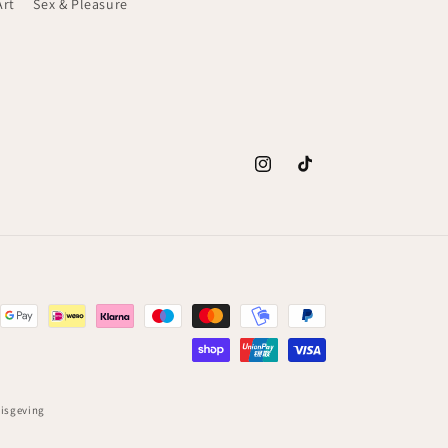
Art
Sex & Pleasure
Instagram
TikTok
nisgeving