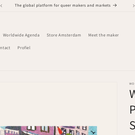
The global platform for queer makers and markets
Worldwide Agenda
Store Amsterdam
Meet the maker
ntact
Profiel
WO
W
S