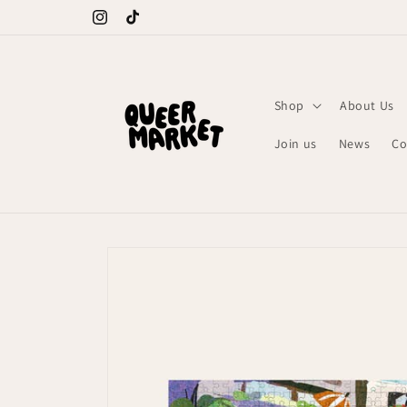
Meteen
naar de
Instagram
TikTok
content
Shop
About Us
Join us
News
Co
Ga direct naar
productinformatie