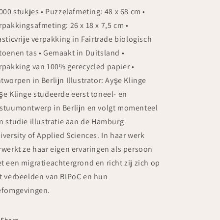
van
van
1000 stukjes • Puzzelafmeting: 48 x 68 cm •
Ayşe
Ayşe
rpakkingsafmeting: 26 x 18 x 7,5 cm •
Klinge
Klinge
asticvrije verpakking in Fairtrade biologisch
toenen tas • Gemaakt in Duitsland •
rpakking van 100% gerecycled papier •
tworpen in Berlijn Illustrator: Ayşe Klinge
şe Klinge studeerde eerst toneel- en
stuumontwerp in Berlijn en volgt momenteel
n studie illustratie aan de Hamburg
iversity of Applied Sciences. In haar werk
rwerkt ze haar eigen ervaringen als persoon
t een migratieachtergrond en richt zij zich op
t verbeelden van BIPoC en hun
efomgevingen.