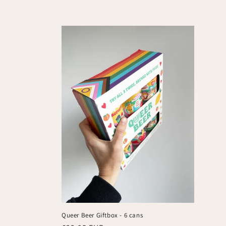
e
c
t
i
e
:
Queer Beer Giftbox - 6 cans