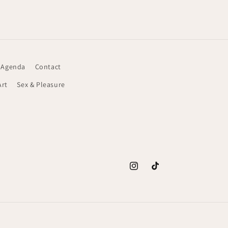
 Agenda
Contact
Art
Sex & Pleasure
Instagram
TikTok