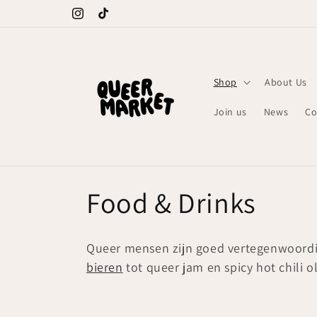
Meteen
naar de
Instagram
TikTok
content
Shop
About Us
Join us
News
Co
C
Food & Drinks
o
Queer mensen zijn goed vertegenwoordi
l
bieren
tot queer jam en spicy hot chili 
l