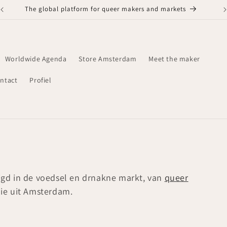
The global platform for queer makers and markets
Worldwide Agenda
Store Amsterdam
Meet the maker
ntact
Profiel
gd in de voedsel en drnakne markt, van
queer
olie uit Amsterdam.