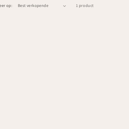
eer op:
1 product