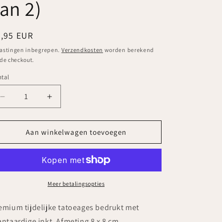
an 2)
ormale
4,95 EUR
ijs
astingen inbegrepen.
Verzendkosten
worden berekend
 de checkout.
tal
ntal
Aantal
Aantal
verlagen
verhogen
voor
voor
Tattoonie
Tattoonie
Aan winkelwagen toevoegen
-
-
Tattoo
Tattoo
voor
voor
zwemmende
zwemmende
dames
dames
Meer betalingsopties
(verpakking
(verpakking
van
van
emium tijdelijke tatoeages bedrukt met
2)
2)
antaardige inkt. Afmeting 8 x 8 cm