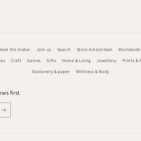
Meet the maker
Join us
Search
Store Amsterdam
Worldwide
hes
Craft
Games
Gifts
Home & Living
Jewellery
Prints & 
Stationery & paper
Wellness & Body
ws first