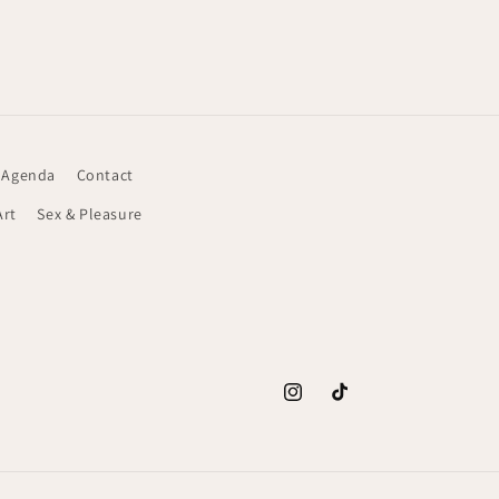
 Agenda
Contact
Art
Sex & Pleasure
Instagram
TikTok