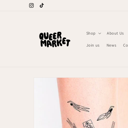
Meteen
naar de
Instagram
TikTok
content
Shop
About Us
Join us
News
Co
Ga direct naar
productinformatie