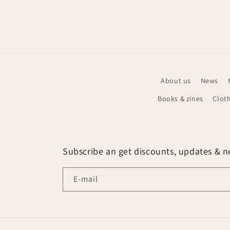
Media
2
openen
in
modaal
About us
News
Books & zines
Clot
Subscribe an get discounts, updates & ne
E‑mail