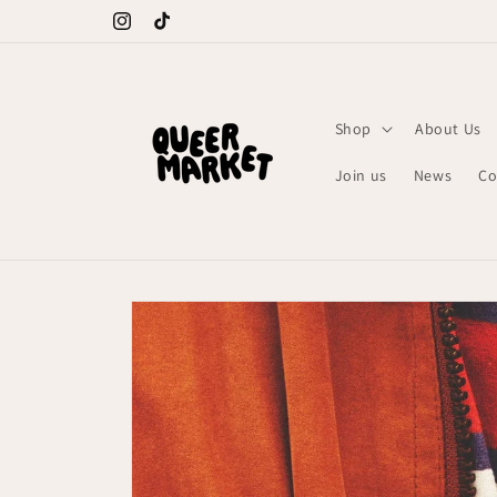
Meteen
naar de
Instagram
TikTok
content
Shop
About Us
Join us
News
Co
Ga direct naar
productinformatie