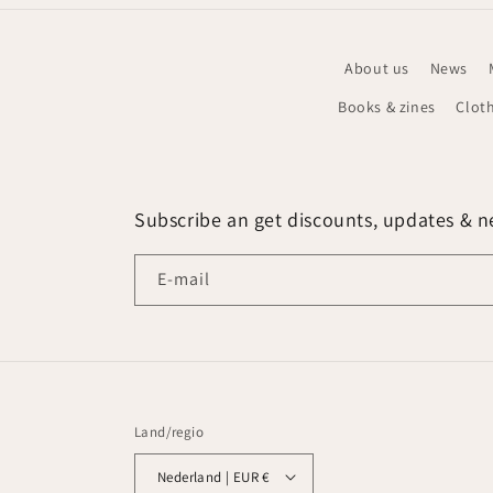
About us
News
Books & zines
Clot
Subscribe an get discounts, updates & ne
E‑mail
Land/regio
Nederland | EUR €