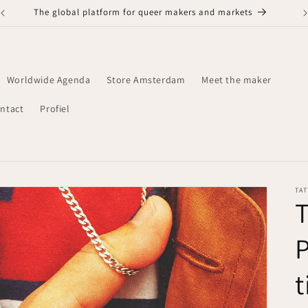
The global platform for queer makers and markets
Worldwide Agenda
Store Amsterdam
Meet the maker
ntact
Profiel
TA
T
t