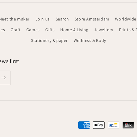
Meet the maker
Join us
Search
Store Amsterdam
Worldwide
hes
Craft
Games
Gifts
Home & Living
Jewellery
Prints & 
Stationery & paper
Wellness & Body
ws first
Betaalmethoden