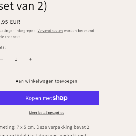
set van 2)
ormale
4,95 EUR
ijs
astingen inbegrepen.
Verzendkosten
worden berekend
 de checkout.
tal
ntal
Aantal
Aantal
verlagen
verhogen
voor
voor
Tattoonie
Tattoonie
Aan winkelwagen toevoegen
-
-
PEPPERONI
PEPPERONI
tijdelijke
tijdelijke
tatoeage
tatoeage
(set
(set
Meer betalingsopties
van
van
2)
2)
meting: 7 x 5 cm. Deze verpakking bevat 2
emium tijdelijke tatoeages, gedrukt met