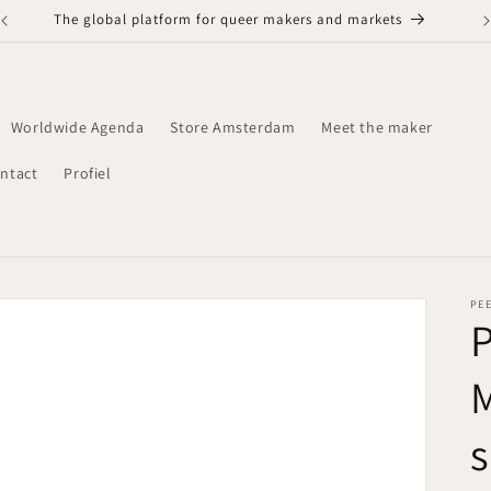
The global platform for queer makers and markets
Worldwide Agenda
Store Amsterdam
Meet the maker
ntact
Profiel
PE
P
M
s