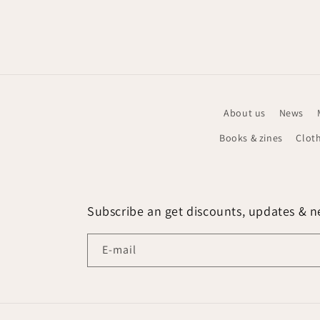
Media
2
openen
in
modaal
About us
News
Books & zines
Clot
Subscribe an get discounts, updates & ne
E‑mail