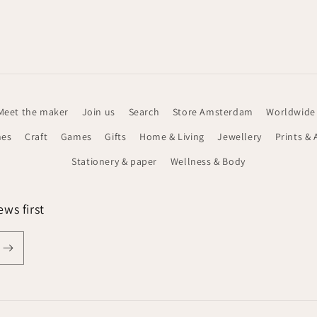
Meet the maker
Join us
Search
Store Amsterdam
Worldwide
hes
Craft
Games
Gifts
Home & Living
Jewellery
Prints & 
Stationery & paper
Wellness & Body
ws first