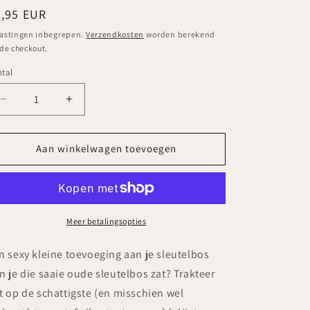
ormale
6,95 EUR
ijs
astingen inbegrepen.
Verzendkosten
worden berekend
 de checkout.
tal
ntal
Aantal
Aantal
verlagen
verhogen
voor
voor
Peech
Peech
Aan winkelwagen toevoegen
-
-
Peech
Peech
Merch:
Merch:
Trillende
Trillende
sleutelhanger
sleutelhanger
Meer betalingsopties
n sexy kleine toevoeging aan je sleutelbos
n je die saaie oude sleutelbos zat? Trakteer
t op de schattigste (en misschien wel