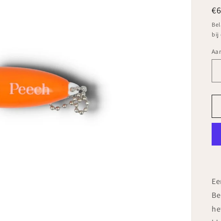
N
€
pr
Bel
bij
Aan
Aa
Ee
Be
he