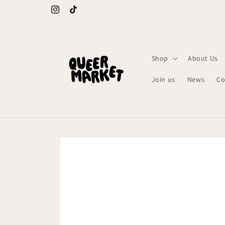
Meteen
naar de
Instagram
TikTok
content
Shop
About Us
Join us
News
Co
Ga direct naar
productinformatie