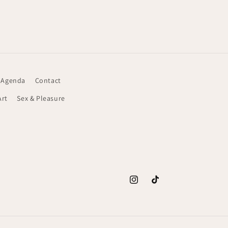
 Agenda
Contact
Art
Sex & Pleasure
Instagram
TikTok