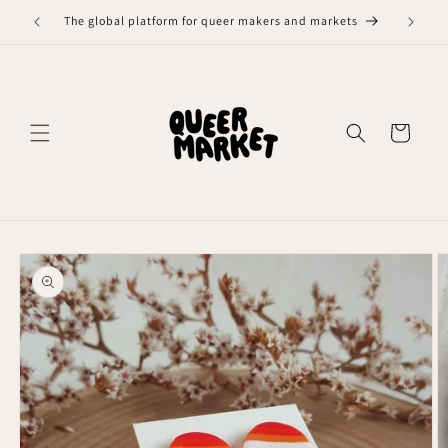
Meteen
naar de
The global platform for queer makers and markets
content
Winkelwagen
Ga direct naar
productinformatie