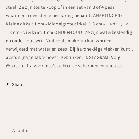
Roestvrij
Roestvrij
staal. Ze zijn los te koop of in een set van 3 of 4 paar,
staal,
staal,
waarmee u een kleine besparing behaalt. AFMETINGEN: -
polymeerklei
polymeerklei
Kleine cirkel: 1 cm - Middelgrote cirkel: 1,3 cm - Hart: 1,1 x
1,3 cm - Vierkant: 1 cm ONDERHOUD: Ze zijn waterbestendig
en onderhoudsvrij. Vuil zoals make-up kan worden
verwijderd met water en zeep. Bij hardnekkige vlekken kunt u
aceton (nagellakremover) gebruiken. INSTAGRAM: Volg
@pastacuita voor foto's achter de schermen en updates.
Share
About us