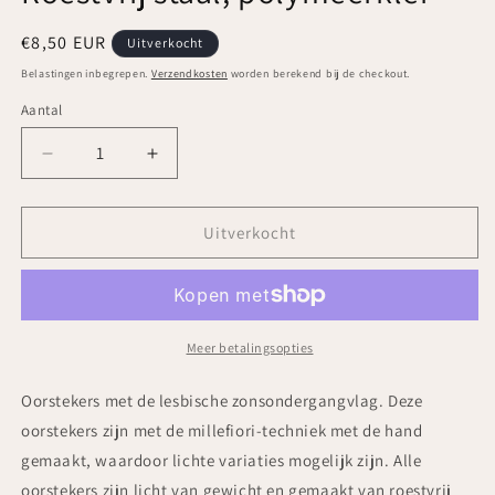
Normale
€8,50 EUR
Uitverkocht
prijs
Belastingen inbegrepen.
Verzendkosten
worden berekend bij de checkout.
Aantal
Aantal
Aantal
Aantal
verlagen
verhogen
voor
voor
PASTACUITA
PASTACUITA
Uitverkocht
-
-
Lesbische
Lesbische
trots
trots
LGBT
LGBT
oorstekers
oorstekers
Meer betalingsopties
van
van
polymeerklei:
polymeerklei:
Oorstekers met de lesbische zonsondergangvlag. Deze
Rond
Rond
oorstekers zijn met de millefiori-techniek met de hand
12
12
gemaakt, waardoor lichte variaties mogelijk zijn. Alle
mm
mm
/
/
oorstekers zijn licht van gewicht en gemaakt van roestvrij