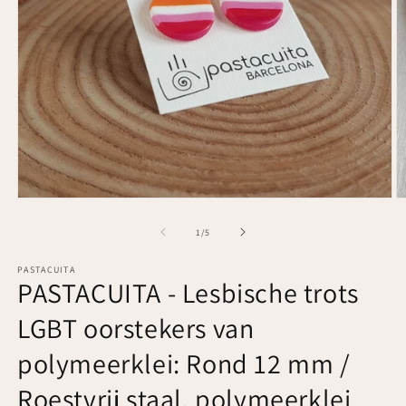
Media
M
1
2
openen
o
van
1
/
5
in
in
modaal
m
PASTACUITA
PASTACUITA - Lesbische trots
LGBT oorstekers van
polymeerklei: Rond 12 mm /
Roestvrij staal, polymeerklei