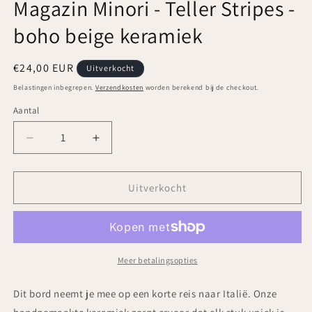
Magazin Minori - Teller Stripes -
boho beige keramiek
Normale
€24,00 EUR
Uitverkocht
prijs
Belastingen inbegrepen.
Verzendkosten
worden berekend bij de checkout.
Aantal
Aantal
Aantal
Aantal
verlagen
verhogen
voor
voor
Magazin
Magazin
Uitverkocht
Minori
Minori
-
-
Teller
Teller
Stripes
Stripes
-
-
Meer betalingsopties
boho
boho
beige
beige
Dit bord neemt je mee op een korte reis naar Italië. Onze
keramiek
keramiek