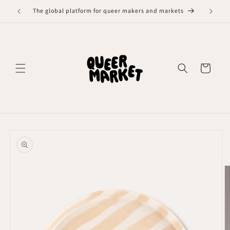
Meteen
naar de
The global platform for queer makers and markets
content
Winkelwagen
Ga direct naar
productinformatie