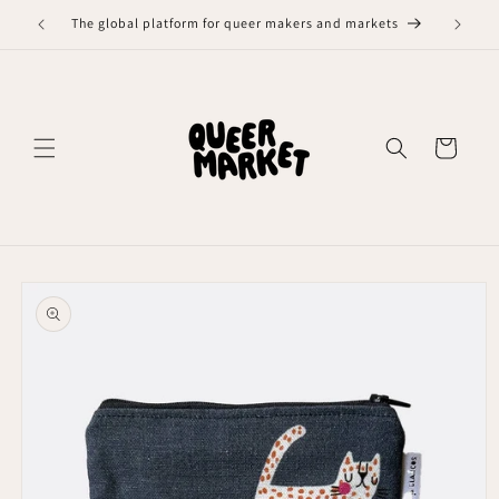
Meteen
naar de
The global platform for queer makers and markets
content
Winkelwagen
Ga direct naar
productinformatie