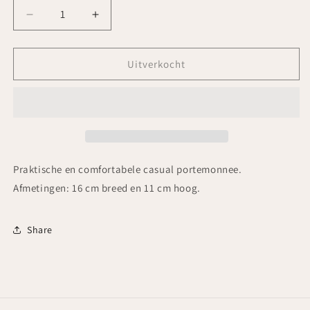
Aantal
Aantal
verlagen
verhogen
voor
voor
LICHIS
LICHIS
Uitverkocht
BLANCOS
BLANCOS
-
-
Michis
Michis
portemonnee
portemonnee
Praktische en comfortabele casual portemonnee.
Afmetingen: 16 cm breed en 11 cm hoog.
Share