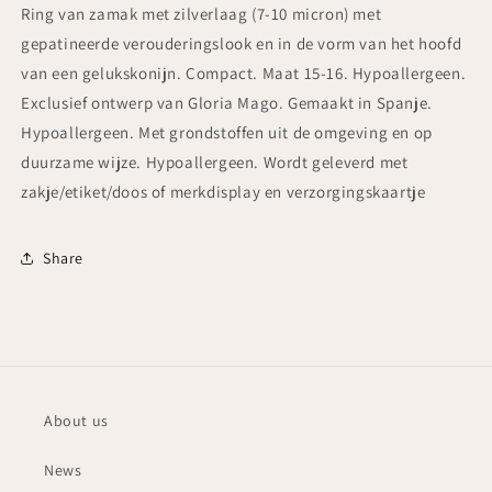
van
van
Ring van zamak met zilverlaag (7-10 micron) met
7
7
gepatineerde verouderingslook en in de vorm van het hoofd
micron.
micron.
van een gelukskonijn. Compact. Maat 15-16. Hypoallergeen.
Maat
Maat
15
15
Exclusief ontwerp van Gloria Mago. Gemaakt in Spanje.
Hypoallergeen. Met grondstoffen uit de omgeving en op
duurzame wijze. Hypoallergeen. Wordt geleverd met
zakje/etiket/doos of merkdisplay en verzorgingskaartje
Share
About us
News