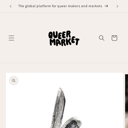
Meteen
naar de
The global platform for queer makers and markets
content
Winkelwagen
Ga direct naar
productinformatie