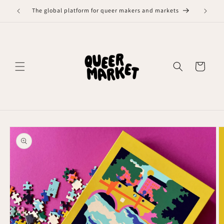
Meteen
naar de
The global platform for queer makers and markets
content
Winkelwagen
Ga direct naar
productinformatie