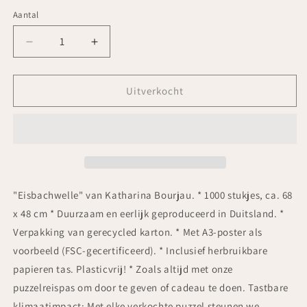
Aantal
Aantal
Aantal
Aantal
verlagen
verhogen
voor
voor
Das
Das
Uitverkocht
Puzzle
Puzzle
Kollektiv
Kollektiv
-
-
Eisbachgolf
Eisbachgolf
"Eisbachwelle" van Katharina Bourjau. * 1000 stukjes, ca. 68
x 48 cm * Duurzaam en eerlijk geproduceerd in Duitsland. *
Verpakking van gerecycled karton. * Met A3-poster als
voorbeeld (FSC-gecertificeerd). * Inclusief herbruikbare
papieren tas. Plasticvrij! * Zoals altijd met onze
puzzelreispas om door te geven of cadeau te doen. Tastbare
klimaatimpact: Met elke verkochte puzzel steunen we